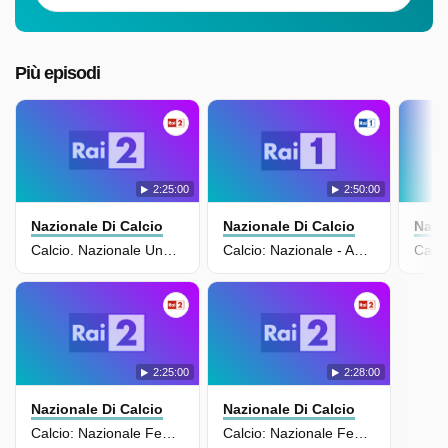
Più episodi
2:25:00
2:50:00
Nazionale Di Calcio
Nazionale Di Calcio
Nazi
Calcio. Nazionale Under 21 - Amichevole: Italia - Albania
Calcio: Nazionale - Amichevole: Grecia - Italia
2:25:00
2:28:00
Nazionale Di Calcio
Nazionale Di Calcio
Calcio: Nazionale Femminile - Amichevole: Stati Uniti D'america - Italia - 01-12-2025
Calcio: Nazionale Femminile - Amichevole: Stati Uniti - Italia