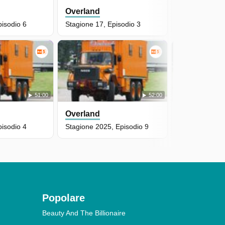
Overland
Overland
pisodio 6
Stagione 17, Episodio 3
Stagione 2025
51:00
52:00
Overland
Overland
pisodio 4
Stagione 2025, Episodio 9
Stagione 17, 
Popolare
Beauty And The Billionaire