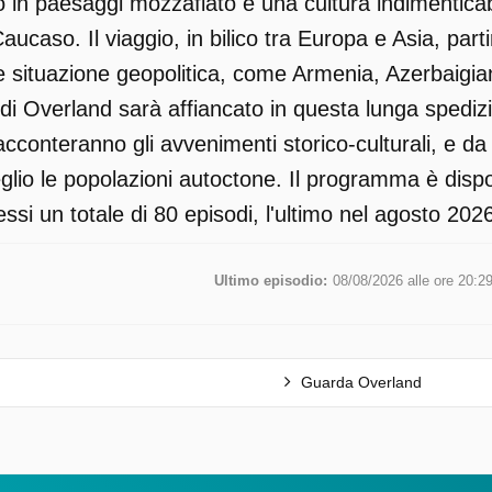
n paesaggi mozzafiato e una cultura indimenticabile
l Caucaso. Il viaggio, in bilico tra Europa e Asia, pa
cile situazione geopolitica, come Armenia, Azerbaig
 di Overland sarà affiancato in questa lunga spedizi
cconteranno gli avvenimenti storico-culturali, e da 
io le popolazioni autoctone. Il programma è dispon
ssi un totale di 80 episodi, l'ultimo nel agosto 202
Ultimo episodio:
08/08/2026 alle ore 20:2
Guarda Overland