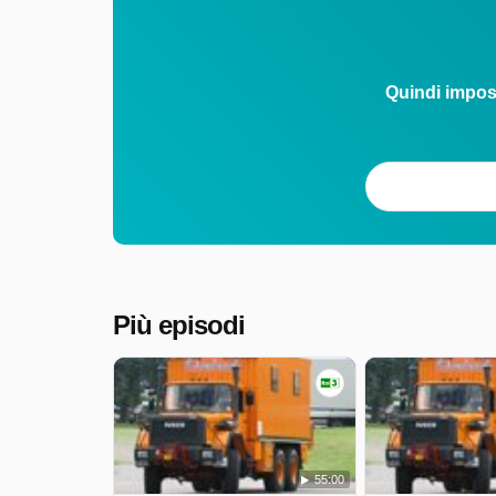
Quindi impos
Più episodi
55:00