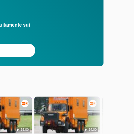
uitamente sui
53:00
54:00