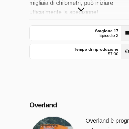
migliaia di chilometri, può iniziare
ufficialmente la spedizione!
Overland è trasmesso da Rai 5 il
Stagione 17
mercoledì 3 giugno 2026 alle ore
Episodio 2
16:10. Questo episodio è stato
Tempo di riproduzione
pubblicato per la prima volta il venerdì
57:00
13 giugno 2025.
Overland
Overland è progra