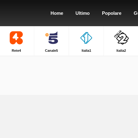
Home
Ultimo
Popolare
G
Rete4
Canale5
Italia1
Italia2