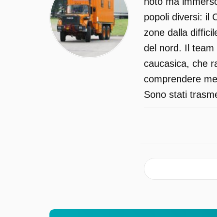
noto ma immerso i
popoli diversi: i
zone dalla diffi
del nord. Il team
caucasica, che ra
comprendere megl
Sono stati trasme