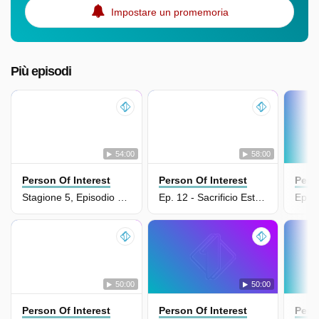
Impostare un promemoria
Più episodi
54:00
58:00
Person Of Interest
Person Of Interest
Pers
Stagione 5, Episodio 13 - Fine Programma
Ep. 12 - Sacrificio Estremo
Ep. 8
50:00
50:00
Person Of Interest
Person Of Interest
Pers