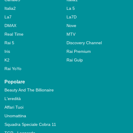
Italia2
La 5
La7
La7D
DMAX
Nove
Real Time
MTV
Rai 5
Discovery Channel
Iris
Rai Premium
K2
Rai Gulp
Rai YoYo
Popolare
Beauty And The Billionaire
L'eredità
Affari Tuoi
Unomattina
Squadra Speciale Cobra 11
TGR - Leonardo