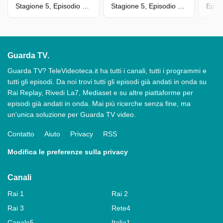
Stagione 5, Episodio 11 - Attacco Al Presidente
Stagione 5, Episodio 9 - Sotto Voce
Ep. 6
Guarda TV.
Guarda TV? TeleVideoteca.it ha tutti i canali, tutti i programmi e
tutti gli episodi. Da noi trovi tutti gli episodi già andati in onda su
Rai Replay, Rivedi La7, Mediaset e su altre piattaforme per
episodi già andati in onda. Mai più ricerche senza fine, ma
un'unica soluzione per Guarda TV video.
Contatto
Aiuto
Privacy
RSS
Modifica le preferenze sulla privacy
Canali
Rai 1
Rai 2
Rai 3
Rete4
Canale5
Italia1