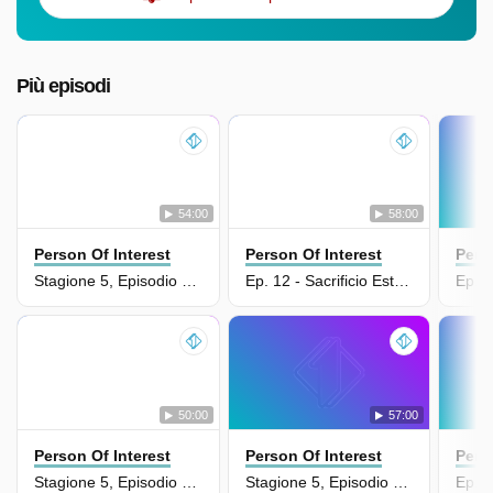
Più episodi
54:00
58:00
Person Of Interest
Person Of Interest
Pers
Stagione 5, Episodio 13 - Fine Programma
Ep. 12 - Sacrificio Estremo
Ep. 8
50:00
57:00
Person Of Interest
Person Of Interest
Pers
Stagione 5, Episodio 11 - Attacco Al Presidente
Stagione 5, Episodio 10 - Il Giorno In Cui Il Mondo Spari'
Ep. 6