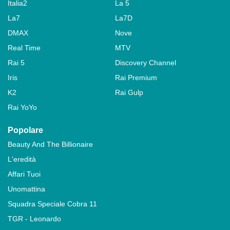
Italia2
La 5
La7
La7D
DMAX
Nove
Real Time
MTV
Rai 5
Discovery Channel
Iris
Rai Premium
K2
Rai Gulp
Rai YoYo
Popolare
Beauty And The Billionaire
L'eredità
Affari Tuoi
Unomattina
Squadra Speciale Cobra 11
TGR - Leonardo