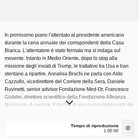
In primissimo piano l'attentato al presidente americano
durante la cena annuale dei corrispondenti della Casa
Bianca. L'attentatore è stato fermato ma si indaga sul
movente. Intanto in Medio Oriente, dopo lo stop alla
missione degli inviati di Trump, le trattative tra Usa e Iran
stentano a ripartire. Annalisa Bruchi ne parla con Aldo
Cazzullo, vicedirettore del Corriere della Sera, Daniele
Ruvinetti, senior advisor Fondazione Med-Or, Francesco
Giubilei, direttore scientifico della Fondazione Alleanza
Nazionale. A seguire, il rischio di una nuova impennata dei
prezzi e dell'aumento dell'inflazione con effetti sulle
pensioni: gli assegni più alti compensano la perdita di
Tempo di riproduzione
potere d'acquisto? Tra gli ospiti: Alessandro Barbera,
1:05:00
giornalista La Stampa, Giorgio Cremaschi, Potere al