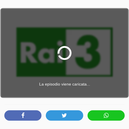
Popolo, Sandro Iacometti, giornalista di Libero.
Re Start è trasmesso da Rai 3 il lunedì 27 aprile 2026 alle
ore 09:45.
La episodio viene caricata...