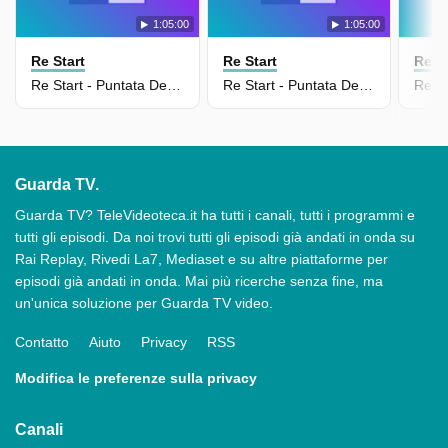
1:05:00
1:05:00
Re Start
Re Start
Re St
Re Start - Puntata Del 07/05/2026
Re Start - Puntata Del 06/05/2026
Guarda TV.
Guarda TV? TeleVideoteca.it ha tutti i canali, tutti i programmi e
tutti gli episodi. Da noi trovi tutti gli episodi già andati in onda su
Rai Replay, Rivedi La7, Mediaset e su altre piattaforme per
episodi già andati in onda. Mai più ricerche senza fine, ma
un'unica soluzione per Guarda TV video.
Contatto
Aiuto
Privacy
RSS
Modifica le preferenze sulla privacy
Canali