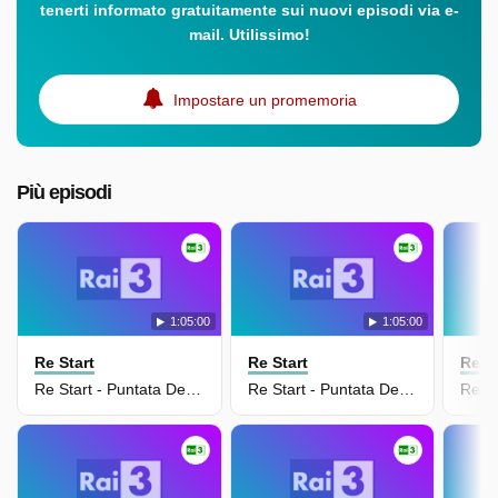
tenerti informato gratuitamente sui nuovi episodi via e-
mail. Utilissimo!
Impostare un promemoria
Più episodi
1:05:00
1:05:00
Re Start
Re Start
Re St
Re Start - Puntata Del 11/05/2026
Re Start - Puntata Del 08/05/2026