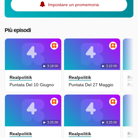
Impostare un promemoria
Più episodi
3:18:00
3:22:00
Realpolitik
Realpolitik
Realp
Puntata Del 10 Giugno
Puntata Del 27 Maggio
Punt
3:25:00
3:25:00
Realpolitik
Realpolitik
Realp