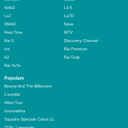
Italia2
La 5
La7
La7D
DMAX
Nove
Real Time
MTV
Rai 5
Discovery Channel
Iris
Rai Premium
K2
Rai Gulp
Rai YoYo
Popolare
Beauty And The Billionaire
L'eredità
Affari Tuoi
Unomattina
Squadra Speciale Cobra 11
TGR - Leonardo