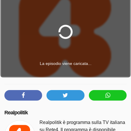
La episodio viene caricata...
Realpolitik
Realpolitik è programma sulla TV italiana
su Rete4. Il programma è disponibile