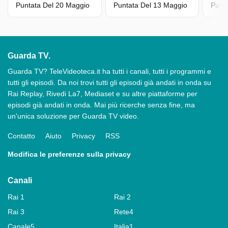
Puntata Del 20 Maggio
Puntata Del 13 Maggio
Punta
Guarda TV.
Guarda TV? TeleVideoteca.it ha tutti i canali, tutti i programmi e
tutti gli episodi. Da noi trovi tutti gli episodi già andati in onda su
Rai Replay, Rivedi La7, Mediaset e su altre piattaforme per
episodi già andati in onda. Mai più ricerche senza fine, ma
un'unica soluzione per Guarda TV video.
Contatto
Aiuto
Privacy
RSS
Modifica le preferenze sulla privacy
Canali
Rai 1
Rai 2
Rai 3
Rete4
Canale5
Italia1