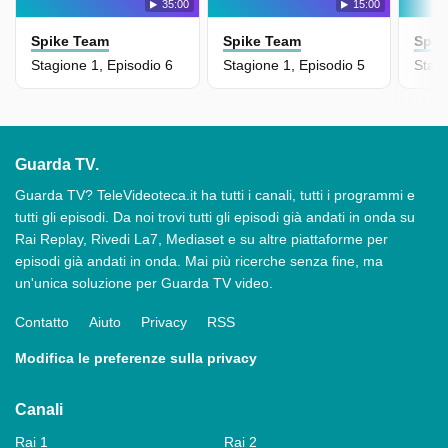
35:00
15:00
Spike Team
Spike Team
Spik
Stagione 1, Episodio 6
Stagione 1, Episodio 5
Stagi
Guarda TV.
Guarda TV? TeleVideoteca.it ha tutti i canali, tutti i programmi e
tutti gli episodi. Da noi trovi tutti gli episodi già andati in onda su
Rai Replay, Rivedi La7, Mediaset e su altre piattaforme per
episodi già andati in onda. Mai più ricerche senza fine, ma
un'unica soluzione per Guarda TV video.
Contatto
Aiuto
Privacy
RSS
Modifica le preferenze sulla privacy
Canali
Rai 1
Rai 2