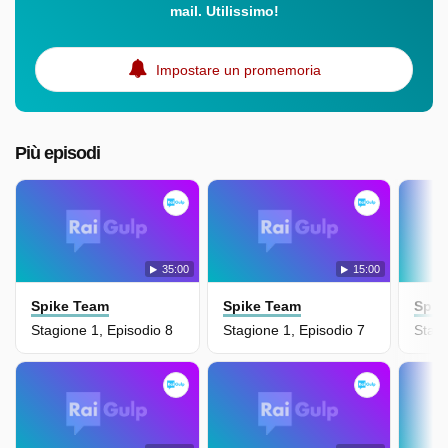
mail. Utilissimo!
Impostare un promemoria
Più episodi
35:00
15:00
Spike Team
Spike Team
Spik
Stagione 1, Episodio 8
Stagione 1, Episodio 7
Stagi