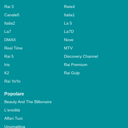
Rai 3
Rete4
Canale5
Italia1
Italia2
La 5
La7
La7D
DMAX
Nove
Real Time
MTV
Rai 5
Discovery Channel
Iris
Rai Premium
K2
Rai Gulp
Rai YoYo
Popolare
Beauty And The Billionaire
L'eredità
Affari Tuoi
Unomattina