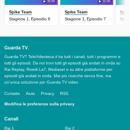
35:00
15:00
Spike Team
Spike Team
Spik
Stagione 1, Episodio 8
Stagione 1, Episodio 7
Stagi
Guarda TV.
Guarda TV? TeleVideoteca.it ha tutti i canali, tutti i programmi e
tutti gli episodi. Da noi trovi tutti gli episodi già andati in onda su
Rai Replay, Rivedi La7, Mediaset e su altre piattaforme per
episodi già andati in onda. Mai più ricerche senza fine, ma
un'unica soluzione per Guarda TV video.
Contatto
Aiuto
Privacy
RSS
Modifica le preferenze sulla privacy
Canali
Rai 1
Rai 2