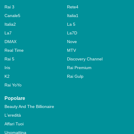
Rai 3
Rete4
Canale5
Italia1
Italia2
La 5
La7
La7D
DMAX
Nove
Real Time
MTV
Rai 5
Discovery Channel
Iris
Rai Premium
K2
Rai Gulp
Rai YoYo
Popolare
Beauty And The Billionaire
L'eredità
Affari Tuoi
Unomattina