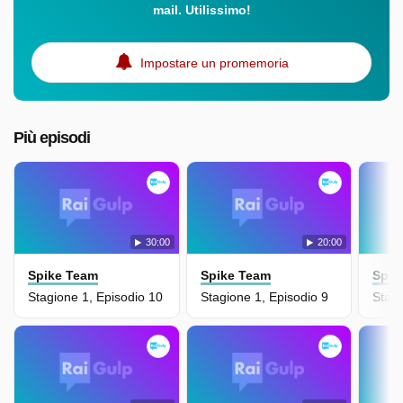
mail. Utilissimo!
Impostare un promemoria
Più episodi
30:00
20:00
Spike Team
Spike Team
Spik
Stagione 1, Episodio 10
Stagione 1, Episodio 9
Stagi