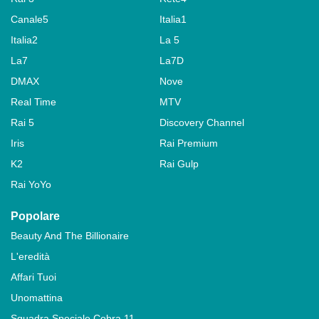
Canale5
Italia1
Italia2
La 5
La7
La7D
DMAX
Nove
Real Time
MTV
Rai 5
Discovery Channel
Iris
Rai Premium
K2
Rai Gulp
Rai YoYo
Popolare
Beauty And The Billionaire
L'eredità
Affari Tuoi
Unomattina
Squadra Speciale Cobra 11