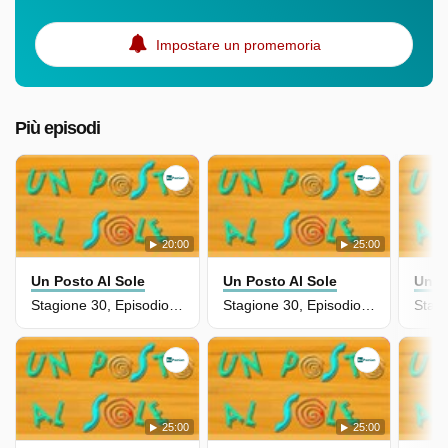
Impostare un promemoria
Più episodi
20:00
25:00
Un Posto Al Sole
Un Posto Al Sole
Un P
Stagione 30, Episodio 6904
Stagione 30, Episodio 6903
25:00
25:00