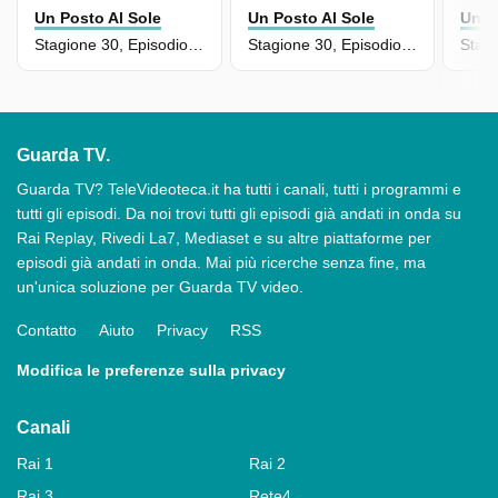
Un Posto Al Sole
Un Posto Al Sole
Un P
Stagione 30, Episodio 6902
Stagione 30, Episodio 6901
Guarda TV.
Guarda TV? TeleVideoteca.it ha tutti i canali, tutti i programmi e
tutti gli episodi. Da noi trovi tutti gli episodi già andati in onda su
Rai Replay, Rivedi La7, Mediaset e su altre piattaforme per
episodi già andati in onda. Mai più ricerche senza fine, ma
un'unica soluzione per Guarda TV video.
Contatto
Aiuto
Privacy
RSS
Modifica le preferenze sulla privacy
Canali
Rai 1
Rai 2
Rai 3
Rete4