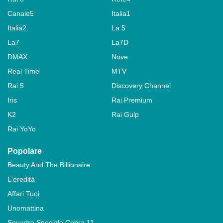
Canale5
Italia1
Italia2
La 5
La7
La7D
DMAX
Nove
Real Time
MTV
Rai 5
Discovery Channel
Iris
Rai Premium
K2
Rai Gulp
Rai YoYo
Popolare
Beauty And The Billionaire
L'eredità
Affari Tuoi
Unomattina
Squadra Speciale Cobra 11