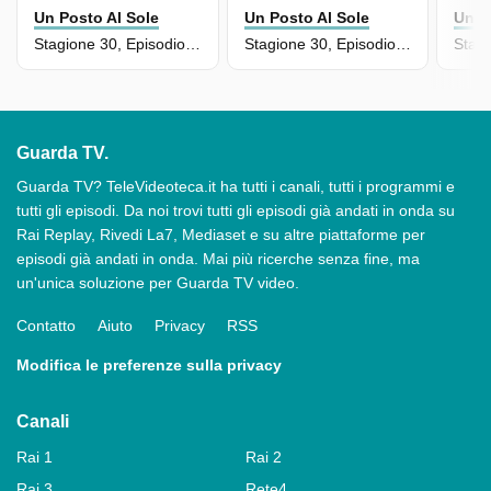
Un Posto Al Sole
Un Posto Al Sole
Un P
Stagione 30, Episodio 6904
Stagione 30, Episodio 6903
Guarda TV.
Guarda TV? TeleVideoteca.it ha tutti i canali, tutti i programmi e
tutti gli episodi. Da noi trovi tutti gli episodi già andati in onda su
Rai Replay, Rivedi La7, Mediaset e su altre piattaforme per
episodi già andati in onda. Mai più ricerche senza fine, ma
un'unica soluzione per Guarda TV video.
Contatto
Aiuto
Privacy
RSS
Modifica le preferenze sulla privacy
Canali
Rai 1
Rai 2
Rai 3
Rete4