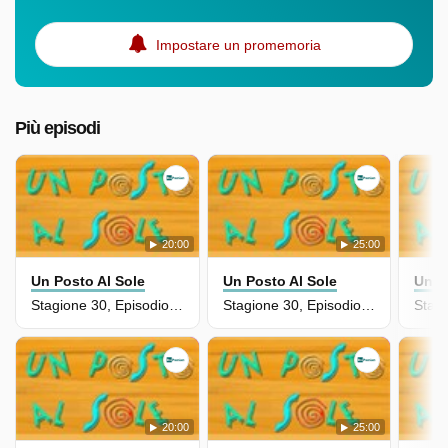
Impostare un promemoria
Più episodi
20:00
25:00
Un Posto Al Sole
Un Posto Al Sole
Un P
Stagione 30, Episodio 6906
Stagione 30, Episodio 6905
20:00
25:00