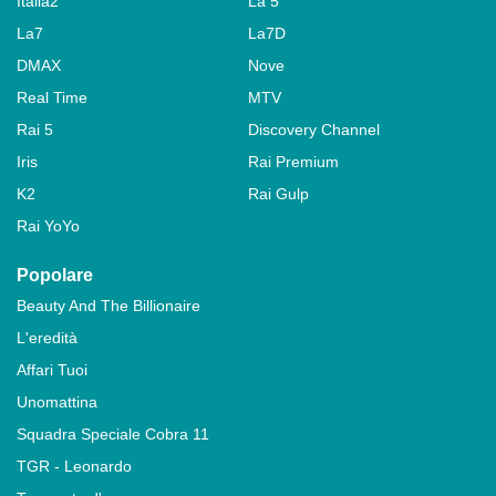
Italia2
La 5
La7
La7D
DMAX
Nove
Real Time
MTV
Rai 5
Discovery Channel
Iris
Rai Premium
K2
Rai Gulp
Rai YoYo
Popolare
Beauty And The Billionaire
L'eredità
Affari Tuoi
Unomattina
Squadra Speciale Cobra 11
TGR - Leonardo