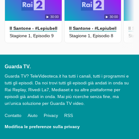
30:00
30:00
Il Santone - #Lepiubellefrasidioscio
Il Santone - #Lepiubellefrasidios
Il Sa
Stagione 1, Episodio 9
Stagione 1, Episodio 8
Stagi
Guarda TV.
Guarda TV? TeleVideoteca.it ha tutti i canali, tutti i programmi e
tutti gli episodi. Da noi trovi tutti gli episodi già andati in onda su
Rai Replay, Rivedi La7, Mediaset e su altre piattaforme per
episodi già andati in onda. Mai più ricerche senza fine, ma
un'unica soluzione per Guarda TV video.
Contatto
Aiuto
Privacy
RSS
Modifica le preferenze sulla privacy