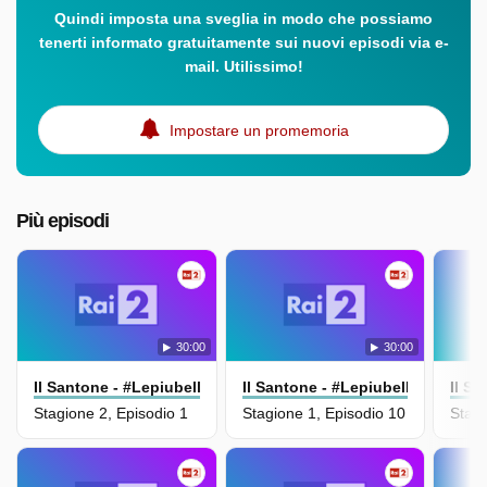
Quindi imposta una sveglia in modo che possiamo
tenerti informato gratuitamente sui nuovi episodi via e-
mail. Utilissimo!
Impostare un promemoria
Più episodi
30:00
30:00
Il Santone - #Lepiubellefrasidioscio
Il Santone - #Lepiubellefrasidios
Il Sa
Stagione 2, Episodio 1
Stagione 1, Episodio 10
Stagi