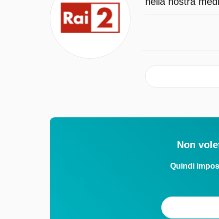
nella nostra medi
Non volet
Quindi impos