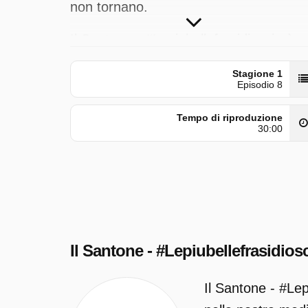
non tornano.
Il Santone - #Lepiubellefrasidioscio è
trasmesso da Rai 2 il martedì 12
Stagione 1
maggio 2026 alle ore 08:00.
Episodio 8
Tempo di riproduzione
30:00
Il Santone - #Lepiubellefrasidios
Il Santone - #Lep