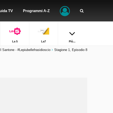
uida TV
Programmi A-Z
La 5
La7
Più...
Il Santone - #Lepiubellefrasidioscio
Stagione 1, Episodio 8