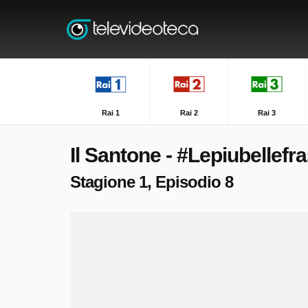
Rai 1
Rai 2
Rai 3
Il Santone - #Lepiubellefr
Stagione 1, Episodio 8