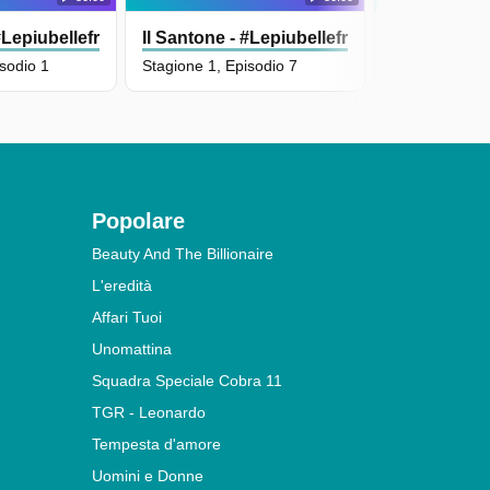
#Lepiubellefrasidioscio
Il Santone - #Lepiubellefrasidioscio
Il Santone -
isodio 1
Stagione 1, Episodio 7
Stagione 1, Ep
Popolare
Beauty And The Billionaire
L'eredità
Affari Tuoi
Unomattina
Squadra Speciale Cobra 11
TGR - Leonardo
Tempesta d'amore
Uomini e Donne