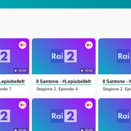
30:00
30:00
#Lepiubellefrasidioscio
Il Santone - #Lepiubellefrasidioscio
Il Santone - 
sodio 7
Stagione 2, Episodio 4
Stagione 2, Ep
30:00
30:00