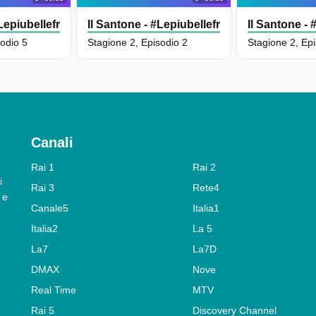
#Lepiubellefrasidioscio
Il Santone - #Lepiubellefrasidioscio
Il Santone - 
sodio 5
Stagione 2, Episodio 2
Stagione 2, Ep
Canali
Rai 1
Rai 2
i
Rai 3
Rete4
 e
Canale5
Italia1
Italia2
La 5
La7
La7D
DMAX
Nove
Real Time
MTV
Rai 5
Discovery Channel