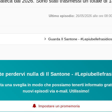
ateca dal 2026. Sono stati trasmessi un totale di 1
Ultimo episodio:
26/05/2026 alle ore 08:0
Guarda Il Santone - #Lepiubellefrasidios
e perdervi nulla di Il Santone - #Lepiubellefra
ta una sveglia in modo che possiamo tenerti informato grat
nuovi episodi via e-mail. Utilissimo!
Impostare un promemoria