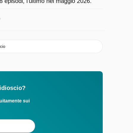
8 episodi, l'ultimo nel maggio 2026.
0
cio
sidioscio?
uitamente sui