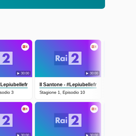
30:00
30:00
#Lepiubellefrasidioscio
Il Santone - #Lepiubellefrasidioscio
Il Santone -
isodio 3
Stagione 1, Episodio 10
Stagione 1, Ep
30:00
30:00