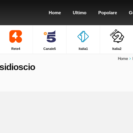
Home
Ultimo
Popolare
G
Rete4
Canale5
Italia1
Italia2
Home
asidioscio