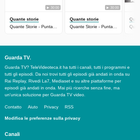
30:00
30:00
Quante storie
Quante storie
Quan
Quante Storie - Puntata Del 02/12/2025
Quante Storie - Puntata Del 26/11/2025
Guarda TV.
Guarda TV? TeleVideoteca.it ha tutti i canali, tutti i programmi e
tutti gli episodi. Da noi trovi tutti gli episodi già andati in onda su
Rai Replay, Rivedi La7, Mediaset e su altre piattaforme per
episodi già andati in onda. Mai più ricerche senza fine, ma
un'unica soluzione per Guarda TV video.
Contatto
Aiuto
Privacy
RSS
Modifica le preferenze sulla privacy
Canali