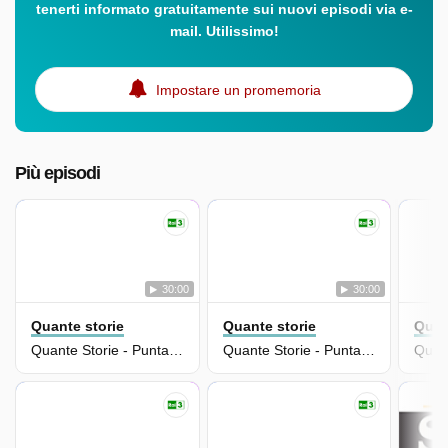
tenerti informato gratuitamente sui nuovi episodi via e-
mail. Utilissimo!
Impostare un promemoria
Più episodi
30:00
30:00
Quante storie
Quante storie
Quan
Quante Storie - Puntata Del 09/12/2025
Quante Storie - Puntata Del 05/12/2025