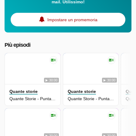
mail. Utilissimo!
Impostare un promemoria
Più episodi
30:00
30:00
Quante storie
Quante storie
Quan
Quante Storie - Puntata Del 11/12/2025
Quante Storie - Puntata Del 10/12/2025
30:00
30:00