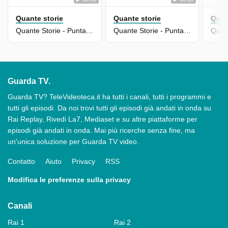
Quante storie
Quante storie
Quan
Quante Storie - Puntata Del 09/12/2025
Quante Storie - Puntata Del 05/12/2025
Guarda TV.
Guarda TV? TeleVideoteca.it ha tutti i canali, tutti i programmi e
tutti gli episodi. Da noi trovi tutti gli episodi già andati in onda su
Rai Replay, Rivedi La7, Mediaset e su altre piattaforme per
episodi già andati in onda. Mai più ricerche senza fine, ma
un'unica soluzione per Guarda TV video.
Contatto
Aiuto
Privacy
RSS
Modifica le preferenze sulla privacy
Canali
Rai 1
Rai 2