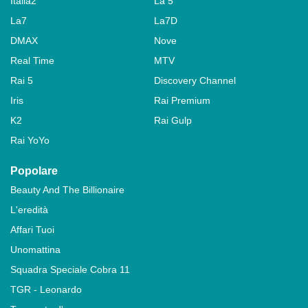
Italia2
La 5
La7
La7D
DMAX
Nove
Real Time
MTV
Rai 5
Discovery Channel
Iris
Rai Premium
K2
Rai Gulp
Rai YoYo
Popolare
Beauty And The Billionaire
L'eredità
Affari Tuoi
Unomattina
Squadra Speciale Cobra 11
TGR - Leonardo