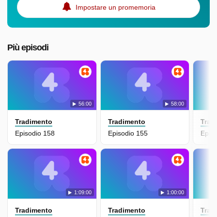
Impostare un promemoria
Più episodi
56:00
58:00
Tradimento
Tradimento
Trad
Episodio 158
Episodio 155
Epis
1:09:00
1:00:00
Tradimento
Tradimento
Trad