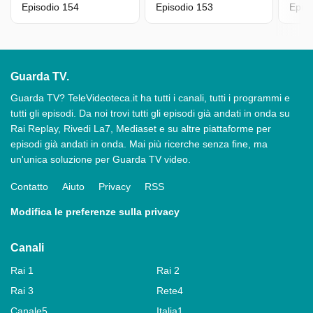
Episodio 154
Episodio 153
Epis
Guarda TV.
Guarda TV? TeleVideoteca.it ha tutti i canali, tutti i programmi e
tutti gli episodi. Da noi trovi tutti gli episodi già andati in onda su
Rai Replay, Rivedi La7, Mediaset e su altre piattaforme per
episodi già andati in onda. Mai più ricerche senza fine, ma
un'unica soluzione per Guarda TV video.
Contatto
Aiuto
Privacy
RSS
Modifica le preferenze sulla privacy
Canali
Rai 1
Rai 2
Rai 3
Rete4
Canale5
Italia1