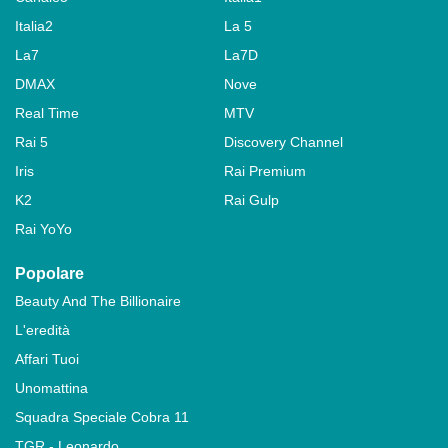
Italia2
La 5
La7
La7D
DMAX
Nove
Real Time
MTV
Rai 5
Discovery Channel
Iris
Rai Premium
K2
Rai Gulp
Rai YoYo
Popolare
Beauty And The Billionaire
L'eredità
Affari Tuoi
Unomattina
Squadra Speciale Cobra 11
TGR - Leonardo