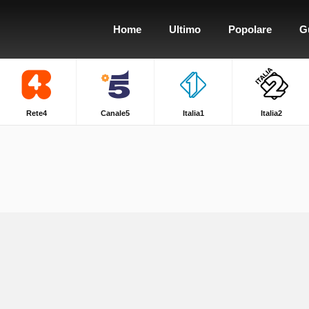
Home
Ultimo
Popolare
G
Rete4
Canale5
Italia1
Italia2