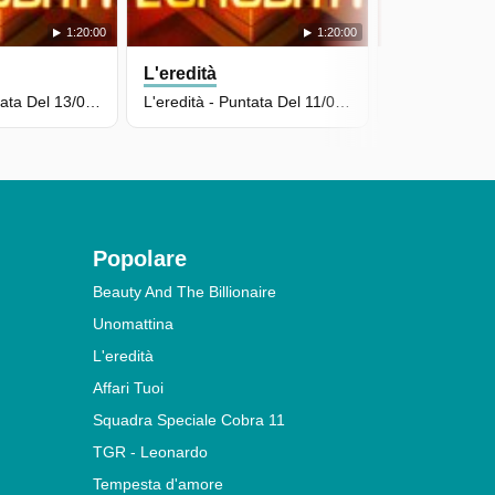
1:20:00
1:20:00
L'eredità
L'eredità
L'eredità - Puntata Del 13/05/2026
L'eredità - Puntata Del 11/05/2026
Popolare
Beauty And The Billionaire
Unomattina
L'eredità
Affari Tuoi
Squadra Speciale Cobra 11
TGR - Leonardo
Tempesta d'amore