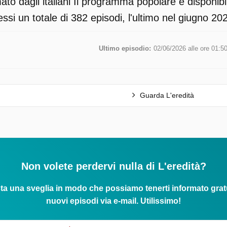
to dagli italiani Il programma popolare è disponib
ssi un totale di 382 episodi, l'ultimo nel giugno 20
Ultimo episodio:
02/06/2026 alle ore 01:5
Guarda L'eredità
Non volete perdervi nulla di L'eredità?
ta una sveglia in modo che possiamo tenerti informato grat
nuovi episodi via e-mail. Utilissimo!