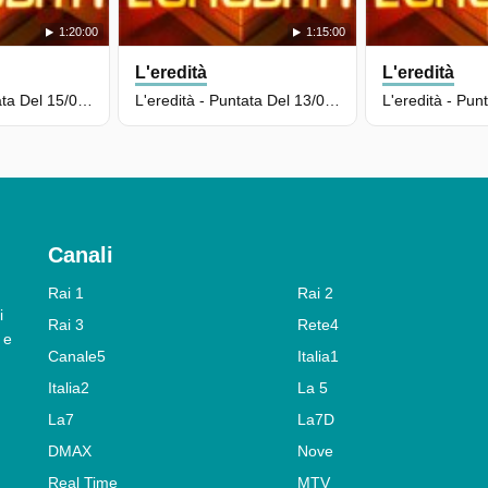
1:20:00
1:15:00
L'eredità
L'eredità
L'eredità - Puntata Del 15/05/2026
L'eredità - Puntata Del 13/05/2026
Canali
Rai 1
Rai 2
i
Rai 3
Rete4
 e
Canale5
Italia1
Italia2
La 5
La7
La7D
DMAX
Nove
Real Time
MTV