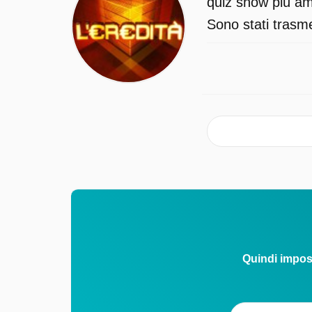
quiz show più ama
Sono stati trasme
Quindi impos