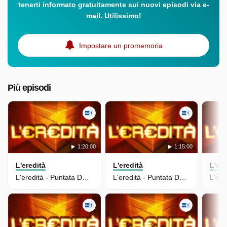
tenerti informato gratuitamente sui nuovi episodi via e-
mail. Utilissimo!
Impostare un promemoria
Più episodi
1:20:00
1:15:00
L'eredità
L'eredità
L'ere
L'eredità - Puntata Del 15/05/2026
L'eredità - Puntata Del 14/05/2026