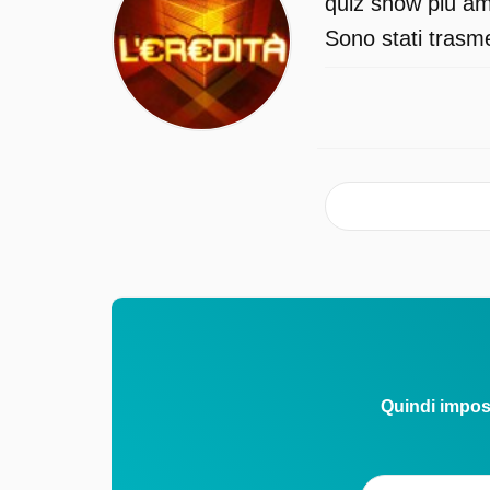
quiz show più ama
Sono stati trasme
Quindi impos