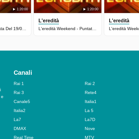
1:20:00
1:20:00
L'eredità
L'eredità
L'eredità - Puntata Del 19/05/2026
L'eredità Weekend - Puntata Del 17/05/2026
Canali
Rai 1
Rai 2
i
Rai 3
Rete4
 e
Canale5
Italia1
Italia2
La 5
La7
La7D
DMAX
Nove
Real Time
MTV