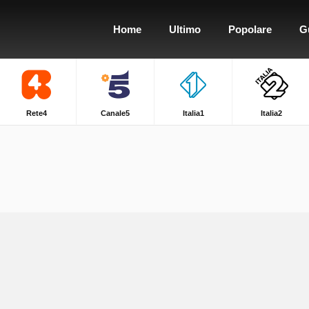
Home
Ultimo
Popolare
G
Rete4
Canale5
Italia1
Italia2