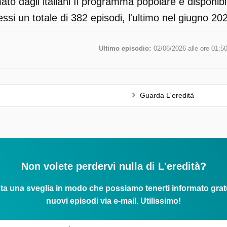
to dagli italiani Il programma popolare è disponib
ssi un totale di 382 episodi, l'ultimo nel giugno 20
Ultimo episodio:
02/06/2026 alle ore 01:5
Guarda L'eredità
Non volete perdervi nulla di L'eredità?
ta una sveglia in modo che possiamo tenerti informato grat
nuovi episodi via e-mail. Utilissimo!