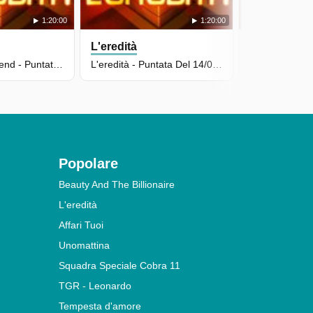
1:20:00
1:20:00
L'eredità
L'eredità
L'eredità Weekend - Puntata Del 16/05/2026
L'eredità - Puntata Del 14/05/2026
Popolare
Beauty And The Billionaire
L'eredità
Affari Tuoi
Unomattina
Squadra Speciale Cobra 11
TGR - Leonardo
Tempesta d'amore