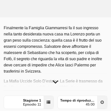
Finalmente la Famiglia Giammarresi fa il suo ingresso
nella tanto desiderata nuova casa ma Lorenzo porta un
gran peso sulla coscienza: quella casa è il frutto del suo
essersi compromesso. Salvatore deve affrontare il
malessere di Sebastiano che ha scoperto, per colpa di
Fofò, il segreto che riguarda la vita di suo padre e inoltre
deve cercare di impedire che Alice lasci Palermo per
trasferirsi in Svizzera.
La Mafia Uccide Solo D'estate - La Serie è trasmesso da
Rai Premium il lunedì 8 giugno 2026 alle ore
17:45. Questo episodio è stato pubblicato per la prima
volta il giovedì 3 luglio 2025.
Stagione 1
Tempo di riproduzione
Episodio 11
45:00