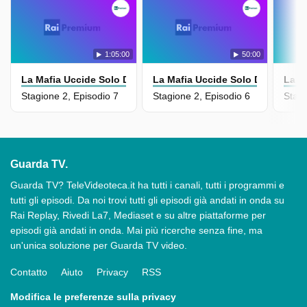
1:05:00
50:00
La Mafia Uccide Solo D'estate - La Serie
La Mafia Uccide Solo D'estate - L
La M
Stagione 2, Episodio 7
Stagione 2, Episodio 6
Stagi
Guarda TV.
Guarda TV? TeleVideoteca.it ha tutti i canali, tutti i programmi e
tutti gli episodi. Da noi trovi tutti gli episodi già andati in onda su
Rai Replay, Rivedi La7, Mediaset e su altre piattaforme per
episodi già andati in onda. Mai più ricerche senza fine, ma
un'unica soluzione per Guarda TV video.
Contatto
Aiuto
Privacy
RSS
Modifica le preferenze sulla privacy