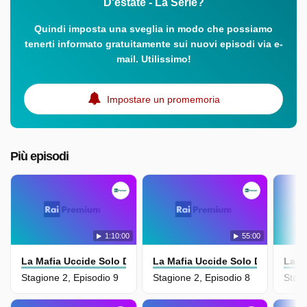
D'estate - La Serie?
Quindi imposta una sveglia in modo che possiamo
tenerti informato gratuitamente sui nuovi episodi via e-
mail. Utilissimo!
Impostare un promemoria
Più episodi
1:10:00
55:00
La Mafia Uccide Solo D'estate - La Serie
La Mafia Uccide Solo D'estate - L
La M
Stagione 2, Episodio 9
Stagione 2, Episodio 8
Stagi