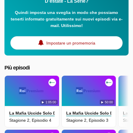
D'estate - La Serie?
Quindi imposta una sveglia in modo che possiamo
tenerti informato gratuitamente sui nuovi episodi via e-
mail. Utilissimo!
Impostare un promemoria
Più episodi
1:05:00
50:00
La Mafia Uccide Solo D'estate - La Serie
La Mafia Uccide Solo D'estate - L
La M
Stagione 2, Episodio 4
Stagione 2, Episodio 3
Stagi