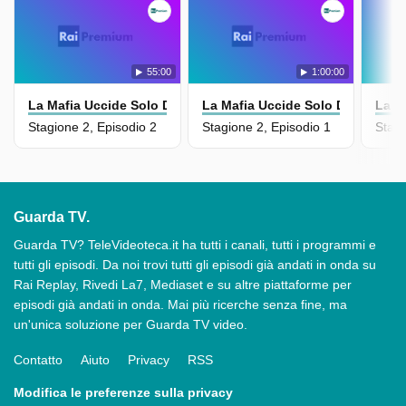
55:00
1:00:00
La Mafia Uccide Solo D'estate - La Serie
La Mafia Uccide Solo D'estate - L
La M
Stagione 2, Episodio 2
Stagione 2, Episodio 1
Stagi
Guarda TV.
Guarda TV? TeleVideoteca.it ha tutti i canali, tutti i programmi e
tutti gli episodi. Da noi trovi tutti gli episodi già andati in onda su
Rai Replay, Rivedi La7, Mediaset e su altre piattaforme per
episodi già andati in onda. Mai più ricerche senza fine, ma
un'unica soluzione per Guarda TV video.
Contatto
Aiuto
Privacy
RSS
Modifica le preferenze sulla privacy