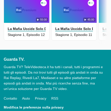
55:00
45:00
La Mafia Uccide Solo D'estate - La Serie
La Mafia Uccide Solo D'estate - L
La M
Stagione 1, Episodio 12
Stagione 1, Episodio 11
Stagi
Guarda TV.
Guarda TV? TeleVideoteca.it ha tutti i canali, tutti i programmi e
tutti gli episodi. Da noi trovi tutti gli episodi già andati in onda su
Rai Replay, Rivedi La7, Mediaset e su altre piattaforme per
episodi già andati in onda. Mai più ricerche senza fine, ma
un'unica soluzione per Guarda TV video.
Contatto
Aiuto
Privacy
RSS
Modifica le preferenze sulla privacy