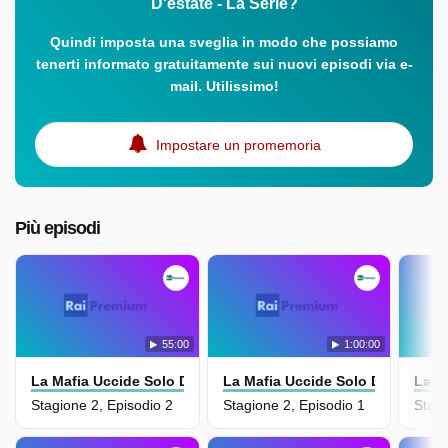
D'estate - La Serie?
Quindi imposta una sveglia in modo che possiamo
tenerti informato gratuitamente sui nuovi episodi via e-
mail. Utilissimo!
Impostare un promemoria
Più episodi
55:00
1:00:00
La Mafia Uccide Solo D'estate - La Serie
La Mafia Uccide Solo D'estate - L
La M
Stagione 2, Episodio 2
Stagione 2, Episodio 1
Stagi